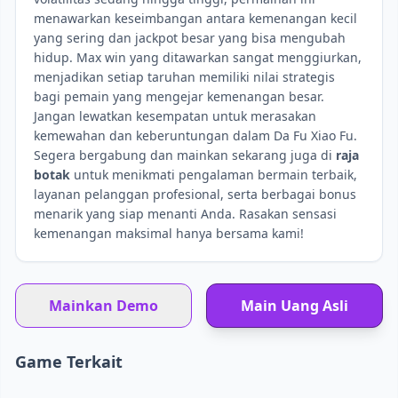
menawarkan keseimbangan antara kemenangan kecil
yang sering dan jackpot besar yang bisa mengubah
hidup. Max win yang ditawarkan sangat menggiurkan,
menjadikan setiap taruhan memiliki nilai strategis
bagi pemain yang mengejar kemenangan besar.
Jangan lewatkan kesempatan untuk merasakan
kemewahan dan keberuntungan dalam Da Fu Xiao Fu.
Segera bergabung dan mainkan sekarang juga di
raja
botak
untuk menikmati pengalaman bermain terbaik,
layanan pelanggan profesional, serta berbagai bonus
menarik yang siap menanti Anda. Rasakan sensasi
kemenangan maksimal hanya bersama kami!
Mainkan Demo
Main Uang Asli
Game Terkait