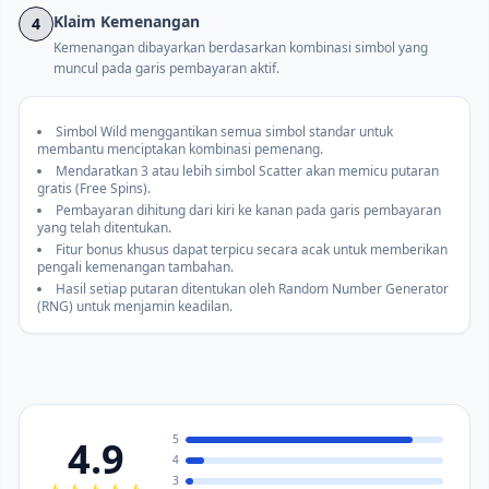
Klaim Kemenangan
4
Kemenangan dibayarkan berdasarkan kombinasi simbol yang
muncul pada garis pembayaran aktif.
Simbol Wild menggantikan semua simbol standar untuk
membantu menciptakan kombinasi pemenang.
Mendaratkan 3 atau lebih simbol Scatter akan memicu putaran
gratis (Free Spins).
Pembayaran dihitung dari kiri ke kanan pada garis pembayaran
yang telah ditentukan.
Fitur bonus khusus dapat terpicu secara acak untuk memberikan
pengali kemenangan tambahan.
Hasil setiap putaran ditentukan oleh Random Number Generator
(RNG) untuk menjamin keadilan.
5
4.9
4
3