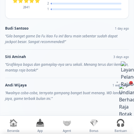
⭐⭐⭐⭐⭐
2
2841
1
Budi Santoso
1 day ago
“Gila banget game Da Fu Xiao Fu ini! Baru main sebentar sudah dapat
jackpot besar. Sangat recommended!”
Siti Aminah
3 days ago
“Grafiknya bagus dan gameplay-nya seru sekali. Menang terus dari kemarin,
mantap raja botak!”
Andi Wijaya
1 week ago
“Awalnya coba-coba, ternyata gampang banget buat menang. WD lancar
jaya, game terbaik bulan ini.”
🏠
📥
🤝
💎
🎧
Beranda
App
Agent
Bonus
Bantuan