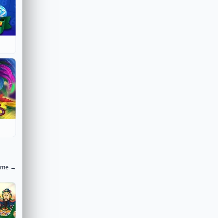
ame →