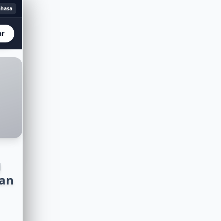
ahasa
ar
Menang Besar di
Rajabotak Slot
g
an