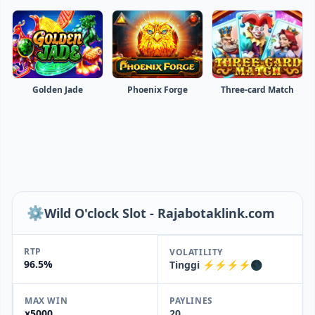
Golden Jade
Phoenix Forge
Three-card Match
⚙️
Wild O'clock Slot - Rajabotaklink.com
RTP
VOLATILITY
96.5%
Tinggi ⚡⚡⚡⚡🌑
MAX WIN
PAYLINES
x5000
20