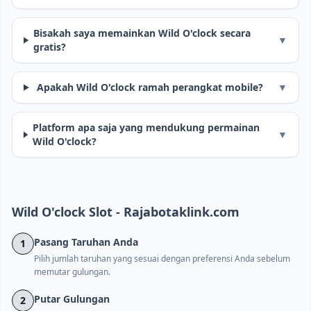
Bisakah saya memainkan Wild O'clock secara
▼
gratis?
Apakah Wild O'clock ramah perangkat mobile?
▼
Platform apa saja yang mendukung permainan
▼
Wild O'clock?
Wild O'clock Slot - Rajabotaklink.com
Pasang Taruhan Anda
1
Pilih jumlah taruhan yang sesuai dengan preferensi Anda sebelum
memutar gulungan.
Putar Gulungan
2