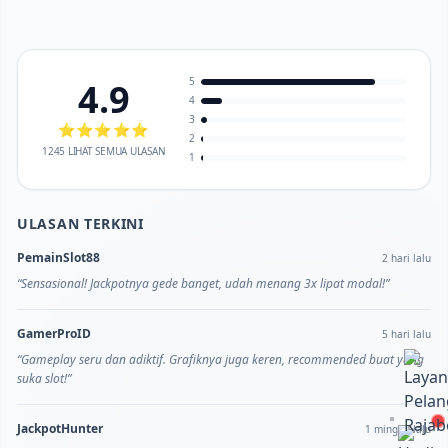
Peringkat Pengguna
5
4.9
4
3
⭐⭐⭐⭐⭐
2
1245 LIHAT SEMUA ULASAN
1
ULASAN TERKINI
PemainSlot88
2 hari lalu
“Sensasional! Jackpotnya gede banget, udah menang 3x lipat modal!”
GamerProID
5 hari lalu
“Gameplay seru dan adiktif. Grafiknya juga keren, recommended buat yang
suka slot!”
JackpotHunter
1 minggu lalu