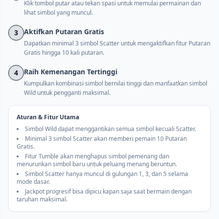
Klik tombol putar atau tekan spasi untuk memulai permainan dan
lihat simbol yang muncul.
Aktifkan Putaran Gratis
3
Dapatkan minimal 3 simbol Scatter untuk mengaktifkan fitur Putaran
Gratis hingga 10 kali putaran.
Raih Kemenangan Tertinggi
4
Kumpulkan kombinasi simbol bernilai tinggi dan manfaatkan simbol
Wild untuk pengganti maksimal.
Aturan & Fitur Utama
Simbol Wild dapat menggantikan semua simbol kecuali Scatter.
Minimal 3 simbol Scatter akan memberi pemain 10 Putaran
Gratis.
Fitur Tumble akan menghapus simbol pemenang dan
menurunkan simbol baru untuk peluang menang beruntun.
Simbol Scatter hanya muncul di gulungan 1, 3, dan 5 selama
mode dasar.
Jackpot progresif bisa dipicu kapan saja saat bermain dengan
taruhan maksimal.